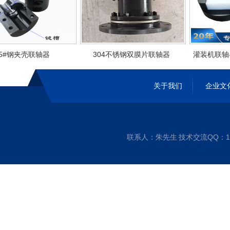
#钢夹壳联轴器
304不锈钢双膜片联轴器
灌装机联轴器
关于我们
企业文
联系人：朱先生 技术交流QQ：1256