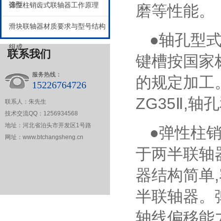
选型
弹性柱销齿式联轴器工作原理
磨等性能。
滑块联轴器材质要求与型号结构
●轴孔型式
组成
联系我们
键槽按国家标
服务热线：
的规定加工。
15226764726
ZG35Ⅱ,
联系人：朱先生
技术交流QQ：1256934568
地址：河北省泊头市开发区1号路
●弹性柱
网址：www.btchangsheng.cn
于两半联轴
器结构简单
半联轴器。
轴线偏移能