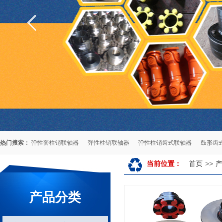
热门搜索：
弹性套柱销联轴器
弹性柱销联轴器
弹性柱销齿式联轴器
鼓形齿
首页
>>
当前位置：
产品分类