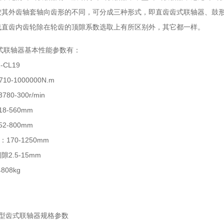
按其外齿轴套轴向齿形的不同，可分成三种形式，即直齿齿式联轴器、鼓
线直齿内齿轮除在轮齿的顶隙系数选取上有所区别外，其它都一样。
齿式联轴器基本性能参数有：
CL19
0-1000000N.m
0-300r/min
8-560mm
2-800mm
170-1250mm
2.5-15mm
808kg
Z型齿式联轴器规格参数