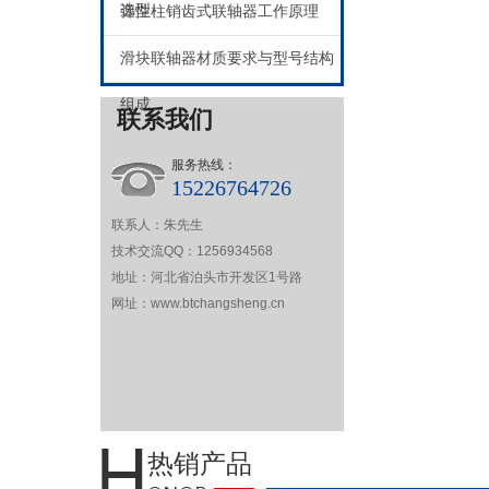
选型
弹性柱销齿式联轴器工作原理
滑块联轴器材质要求与型号结构
组成
联系我们
服务热线：
15226764726
联系人：朱先生
技术交流QQ：1256934568
地址：河北省泊头市开发区1号路
网址：www.btchangsheng.cn
热销产品