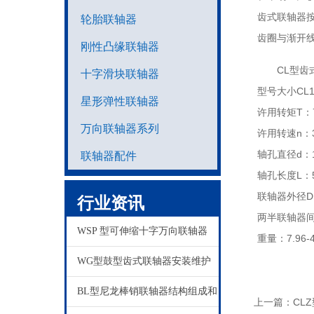
齿式联轴器
轮胎联轴器
齿圈与渐开
刚性凸缘联轴器
CL型
十字滑块联轴器
型号大小CL1-
星形弹性联轴器
许用转矩T：71
万向联轴器系列
许用转速n：378
轴孔直径d：1
联轴器配件
轴孔长度L：5
联轴器外径D：
行业资讯
两半联轴器间隙
WSP 型可伸缩十字万向联轴器
重量：7.96-4
WG型鼓型齿式联轴器安装维护
BL型尼龙棒销联轴器结构组成和
上一篇：
CL