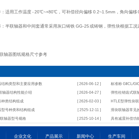
适用工作温度 - 20℃~+80℃，可补偿径向偏移 0.2~1.5mm，角向偏移 0.
：半联轴器和中间套通常采用灰口铸铁 GG-25 或铸钢，弹性块根据工
联轴器图纸规格尺寸参考
器结构类型和主要应用参数
[ 2626-06-12 ]
标准称 GⅡCL/
销联轴器结构性能介绍
[ 2626-04-27 ]
弹性柱销齿式联
号种类结构组成
[ 2626-02-03 ]
HTLE型弹性块
器型号种类和结构组成
[ 2525-12-11 ]
滑块联轴器常见
块联轴器型号规格
[ 2525-10-14 ]
具有减震补偿功
企业文化
产品展示
新闻中心
生产车间