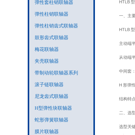
HTLB 型
弹性套柱销联轴器
弹性柱销联轴器
一、主
弹性柱销齿式联轴器
HTLB
鼓形齿式联轴器
主动端
梅花联轴器
从动端
夹壳联轴器
中间套
带制动轮联轴器系列
滚子链联轴器
H 形
尼龙齿式联轴器
结构特
H型弹性块联轴器
二、选型主
蛇形弹簧联轴器
选型关键
膜片联轴器