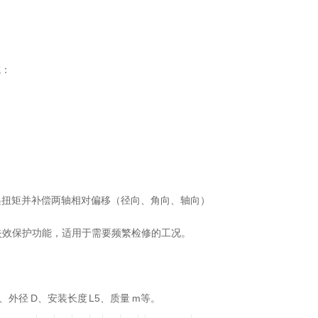
成：
递扭矩并补偿两轴相对偏移（径向、角向、轴向）
失效保护功能，适用于需要频繁检修的工况。
1、外径 D、安装长度 L5、质量 m等。