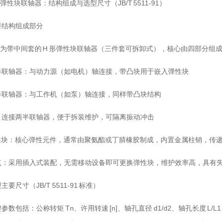
弹性块联轴器
：结构组成与选型尺寸（JB/T 5511-91）
要结构组成部分
 型为带中间套的 H 形弹性块联轴器（三件套可拆卸式），核心由四部分组
半联轴器：与动力源（如电机）轴连接，带凸块用于嵌入弹性块
半联轴器：与工作机（如泵）轴连接，同样带凸块结构
：连接两半联轴器，便于拆装维护，可隔离振动冲击
弹性块：核心弹性元件，通常由聚氨酯或丁腈橡胶制成，内置金属柱销，传
点：采用插入式装配，无需移动设备即可更换弹性块，维护效率高，具有
要尺寸（JB/T 5511-91 标准）
参数包括：公称转矩 Tn、许用转速 [n]、轴孔直径 d1/d2、轴孔长度 L/L